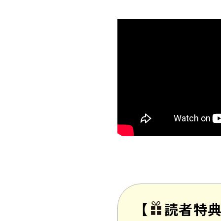
【
読者特