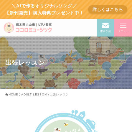
＼AIで作るオリジナルソング／
詳しくはこちら
【新刊発売】購入特典プレゼント中！
体験予約
メニュー
出張レッスン
HOME
ADULT LESSON
出張レッスン